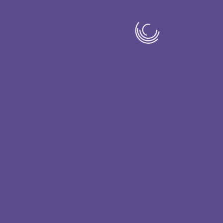
Queremos escuchar su voz como parte de
la conversación. Por favor, envíenos su
experiencia y pensamientos en torno a
este tema. Envíenos un correo electrónico
a
wisdomcommunity@ucsf.edu
¡!
Comparte esto
Explore más
artículos
sobre